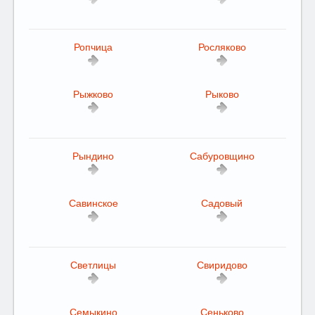
Ропчица
Росляково
Рыжково
Рыково
Рындино
Сабуровщино
Савинское
Садовый
Светлицы
Свиридово
Семыкино
Сеньково