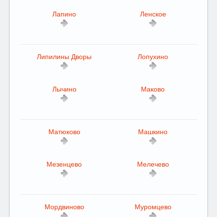
Лапино
Ленское
Липилины Дворы
Лопухино
Лычино
Маково
Матюково
Машкино
Мезенцево
Мелечево
Мордвиново
Муромцево