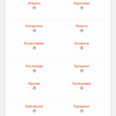
Ильино
Карачево
Каторгино
Козино
Колентеево
Космачи
Костенево
Кромино
Крутая
Кулешовка
Кумовское
Куракино