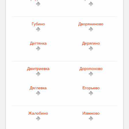
Губино
Дворяниново
Дегтянка
Дерягино
Дмитриевка
Доропоново
Дяглевка
Егорьево
Жалобино
Извеково