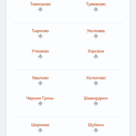
Тимешово
Тужимово
Тырново
Уколовка
Утешево
Харское
Хвалово
Холопово
Черная Грязь-
Шамордино
Ширяево
Шубино