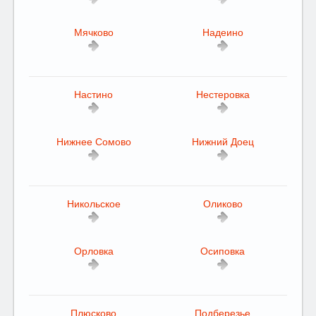
Мячково
Надеино
Настино
Нестеровка
Нижнее Сомово
Нижний Доец
Никольское
Оликово
Орловка
Осиповка
Плюсково
Подберезье