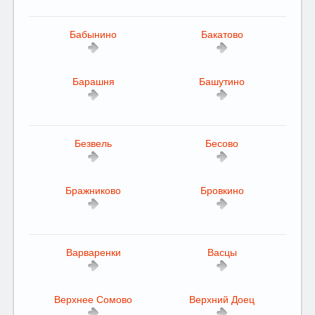
Бабынино
Бакатово
Барашня
Башутино
Безвель
Бесово
Бражниково
Бровкино
Варваренки
Васцы
Верхнее Сомово
Верхний Доец