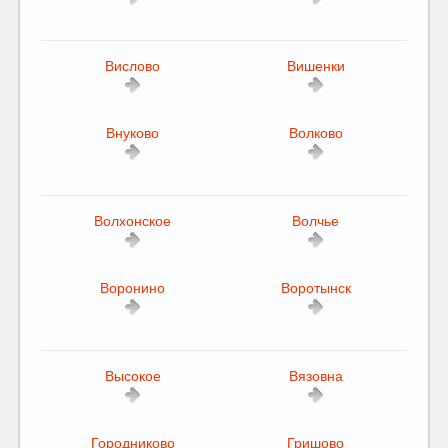
Вислово
Вишенки
Внуково
Волково
Волхонское
Волчье
Воронино
Воротынск
Высокое
Вязовна
Городниково
Гришово