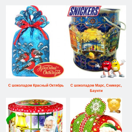
С шоколадом Красный Октябрь
С шоколадом Марс, Сникерс,
Баунти