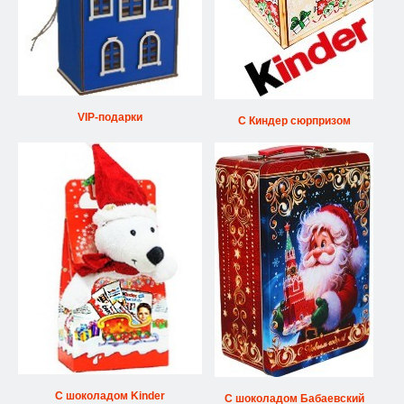
VIP-подарки
С Киндер сюрпризом
С шоколадом Kinder
С шоколадом Бабаевский